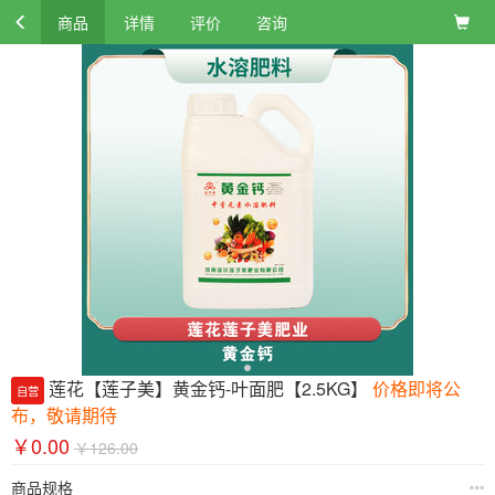
商品
详情
评价
咨询
莲花【莲子美】黄金钙-叶面肥【2.5KG】
价格即将公
自营
布，敬请期待
￥0.00
￥126.00
商品规格