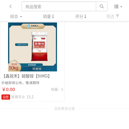
综合
销量
评分
筛选
【鑫锐禾】硫酸铵【50KG】
价格即将公布，敬请期待
￥0.00
销量：0
智惠农业【扎】
自营
没有更多记录