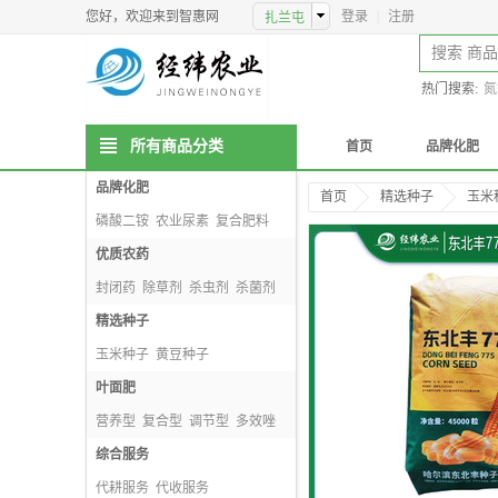
您好，欢迎来到智惠网
登录
|
注册
热门搜索:
氮
所有商品分类
首页
品牌化肥
品牌化肥
首页
精选种子
玉米
磷酸二铵
农业尿素
复合肥料
掺混肥料
优质农药
封闭药
除草剂
杀虫剂
杀菌剂
精选种子
玉米种子
黄豆种子
种子包衣剂
叶面肥
小麦种子
营养型
复合型
调节型
多效唑
综合服务
代耕服务
代收服务