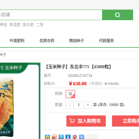
钾追
掺混肥
复合肥
二铵
叶面肥料
优质农药
精选种子
代耕服务
种子
【玉米种子】东北丰775【45000粒】
编号:
2026012743734
￥630.00
销售价:
(
市场价:
￥750.00
)
规格:
袋
数量:
-
+
袋
(库存:
10000
袋)